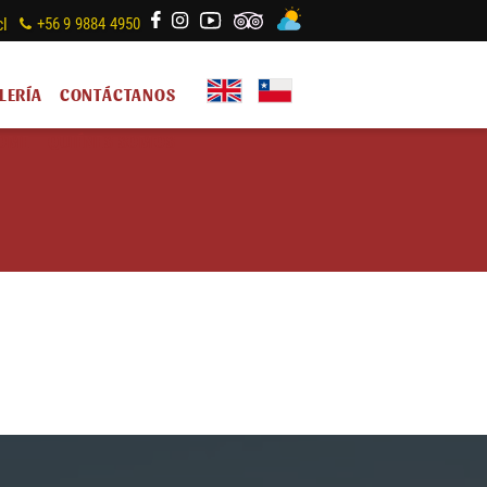
cl
+56 9 9884 4950
LERÍA
CONTÁCTANOS
OME
QUIÉNES SOMOS