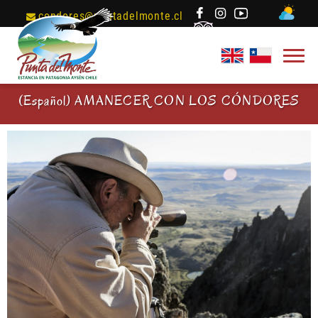
condores@puntadelmonte.cl
(Español) AMANECER CON LOS CÓNDORES