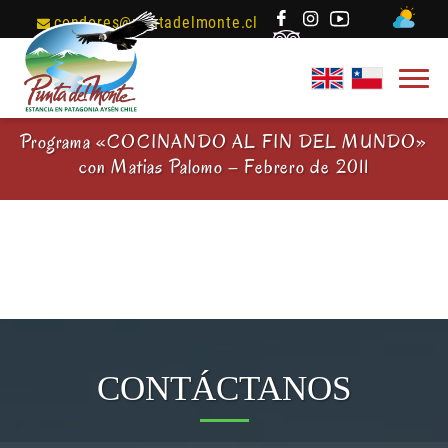
condores@puntadelmonte.cl
Programa «COCINANDO AL FIN DEL MUNDO»
con Matias Palomo – Febrero de 2011
CONTÁCTANOS