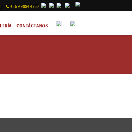
cl
+56 9 9884 4950
LERÍA
CONTÁCTANOS
OME
QUIÉNES SOMOS