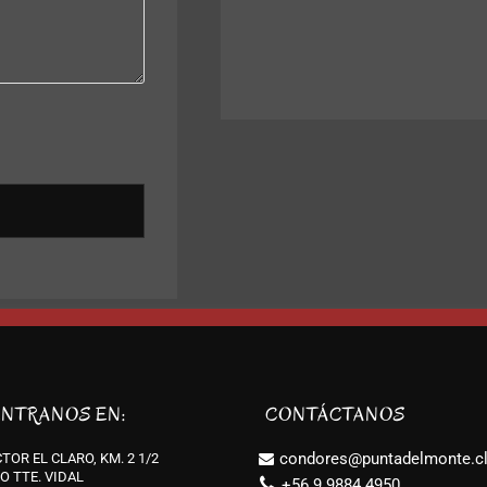
NTRANOS EN:
CONTÁCTANOS
condores@puntadelmonte.c
TOR EL CLARO, KM. 2 1/2
O TTE. VIDAL
+56 9 9884 4950